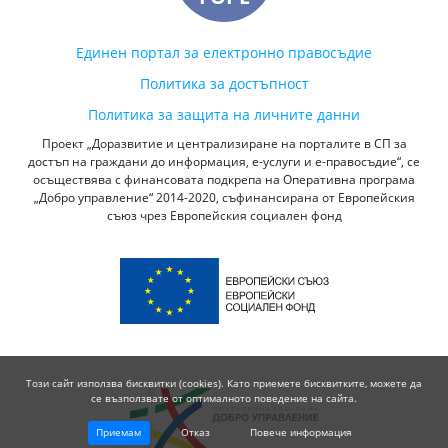
Единен портал за електронно правосъдие
Политика за достъпност
Политика за защита на личните данни
Проект „Доразвитие и централизиране на порталите в СП за
достъп на граждани до информация, е-услуги и е-правосъдие“, се
осъществява с финансовата подкрепа на Оперативна програма
„Добро управление“ 2014-2020, съфинансирана от Европейския
съюз чрез Европейския социален фонд
Този сайт използва бисквитки (cookies). Като приемете бисквитките, можете да
се възползвате от оптималното поведение на сайта.
Приемам
Отказ
Повече информация